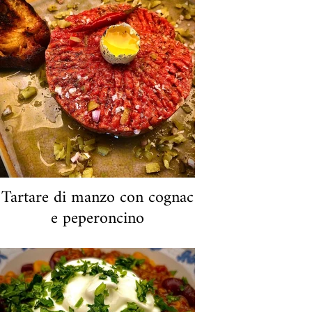
A porzione €22
Disponibile anche in bicchiere da 440 ml
Tartare di manzo con cognac
e peperoncino
Tartare di manzo al cognac con
peperoncino. La deliziosa tartare di
manzo biologico si scioglie in bocca.
Leggermente piccante e con un pizzico di
cognac e di erbe pregiate, lo servo con