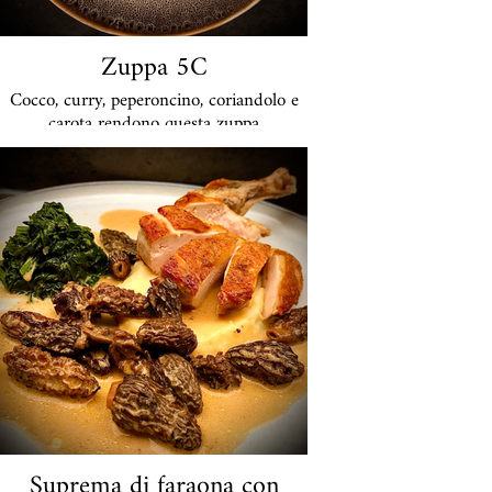
29 euro a porzione
Zuppa 5C
Cocco, curry, peperoncino, coriandolo e
carota rendono questa zuppa
un'esperienza di gusto straordinaria. Ed è
anche salutare (vegano).
€ 19 a porzione
Disponibile anche in bicchiere da 440 ml
Suprema di faraona con