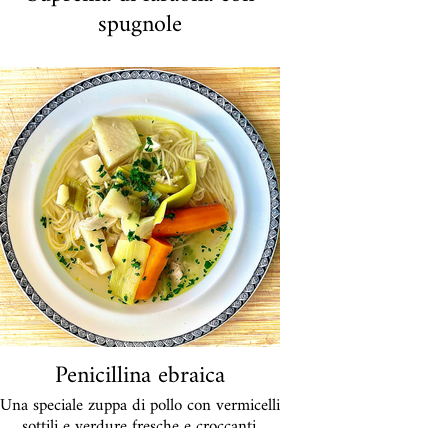
spugnole
La faraona, uno dei volatili preferiti dai
francesi, viene cotta lentamente in modo
che rimanga tenera dentro e croccante
fuori. Io uso solo le tenere Supremes, cioè
il seno con un pezzo di coscia. Cucino le
spugnole con molta attenzione in modo
che non perdano il loro aroma delicato. Si
abbina bene con: tagliatelle a nastro e
mousse di carote o spinaci. Una vera
prelibatezza di lusso.
46 euro a porzione
Penicillina ebraica
Una speciale zuppa di pollo con vermicelli
sottili e verdure fresche e croccanti.