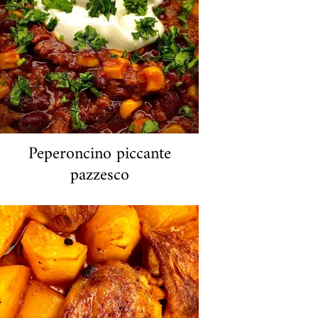
pane a lievitazione naturale tostato.
a porzione 25€
Peperoncino piccante
pazzesco
La carne macinata di manze Schleswig
Holstein (bovini al pascolo) viene cotta
lentamente e delicatamente con pomodori
biologici, peperoncino, fagioli Kideny e
mais. Non è così caldo come sembra, ma
non è nemmeno per i deboli.
€ 19 a porzione
Disponibile su ordinazione anche da me