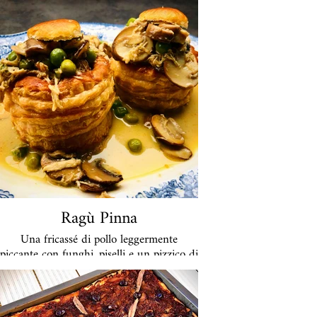
a porzione €26
Ragù Pinna
Una fricassé di pollo leggermente
piccante con funghi, piselli e un pizzico di
curry servita nelle queen pies.
A porzione € 34