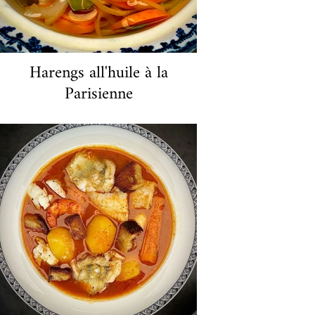
Harengs all'huile à la
Parisienne
Le aringhe affumicate con il fumo di
anguilla trovano appagamento in una
marinata a base di carote, cipolle e spezie
varie. Potete gustarli con una tiepida
insalata francese di patate con la giacca o
semplicemente con le patate con la giacca.
Un classico della cucina parigina che ho
tanto amato mangiare a Parigi. Ordina in
anticipo perché devono marinare per 3
giorni!
22 euro a porzione