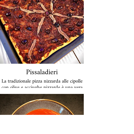
Pissaladieri
La tradizionale pizza nizzarda alle cipolle
con olive e acciughe nizzarde è una vera
rivelazione. È buono sia freddo che
tiepido fuori dal forno. Disponibili quasi
ad ogni angolo di strada a Nizza,
sfortunatamente non puoi trovarli da
nessuna parte qui. Ecco perché devo
prepararli per la famiglia ogni pochi mesi!
A Nizza potete accompagnarlo con un