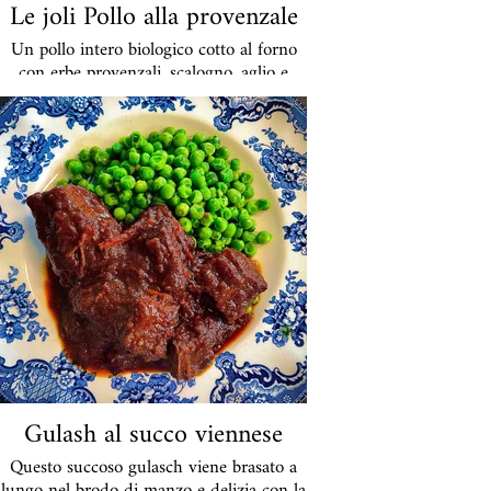
Le joli Pollo alla provenzale
Un pollo intero biologico cotto al forno
con erbe provenzali, scalogno, aglio e
patate.
Pollo intero €59
Gulash al succo viennese
Questo succoso gulasch viene brasato a
lungo nel brodo di manzo e delizia con la