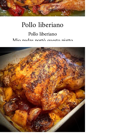
Pollo liberiano
Pollo liberiano
Mio padre portò questo piatto
incredibilmente delizioso dall'Africa
occidentale negli anni '70 ed è stato uno
dei preferiti della famiglia fin da quando
ero piccola. Con ingredienti abbastanza
semplici come cipolle e pomodori, è
un'arte farlo bene. Posso regolare la
piccantezza in base alle mie papille
gustative. Con esso viene servito il riso. In
Liberia si beve birra ghiacciata per
smorzare un po' il piccante, il che
ovviamente non aiuta molto ma almeno
crea l'impressione.
26 euro a porzione