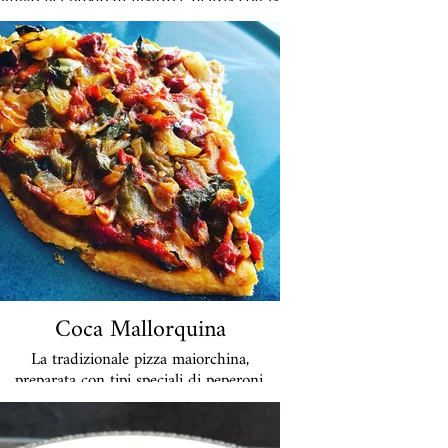
piccantezza dei peperoni ungheresi
selezionati.
A porzione € 36
Coca Mallorquina
La tradizionale pizza maiorchina,
preparata con tipi speciali di peperoni,
cipolle e olio d'oliva su un impasto
lievitato. Può essere servito tiepido o
molto freddo ed è uno spuntino ideale