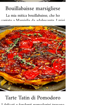
Bouillabaisse marsigliese
La mia mitica bouillabaisse, che ho
copiato a Marsiglia da adolescente. I miei
amici li adorano moltissimo e non vedono
l'ora di riceverli con settimane di anticipo.
Li cucino con il mio brodo di pesce fatto
in casa e il pesce più pregiato. Aggiungerò
le cozze su richiesta. Lo servo con una
rouille forte e pane bianco tostato.
Almeno 4 giorni di preavviso.
49 euro a porzione
Tarte Tatin di Pomodoro
I delicati e fondenti pomodorini trovano