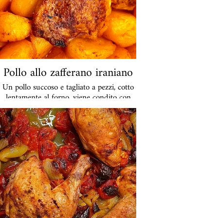
in vetro da 440 lm. Spedizione o
consegna.
Pollo allo zafferano iraniano
Un pollo succoso e tagliato a pezzi, cotto
lentamente al forno, viene condito con
limone, zafferano e patate. Il sapore
intenso del limone si ritrova in tutti gli
ingredienti.
A porzione € 32