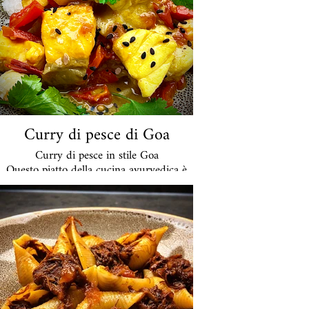
Curry di pesce di Goa
Curry di pesce in stile Goa
Questo piatto della cucina ayurvedica è
anche cucinato ayurvedico: il pesce nobile
che utilizzo si sente particolarmente bene
in una salsa a base di speciali spezie
ayurvediche indiane, latte di cocco,
pomodori ed erbe aromatiche come il
coriandolo. Un piatto molto raffinato con
accenti insoliti. Io lo servo con riso
basmati indiano. Per tutti voi non amanti
del coriandolo posso sostituirlo.