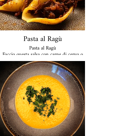
34 euro a porzione
Pasta al Ragù
Pasta al Ragù
Faccio questa salsa con carne di cervo o
selvaggina. Ho ricevuto il gioco da un
amico cacciatore. Ha un gusto molto
delicato e non è grassa come la bolognese.
La mia scorta fatta in casa completa il
tutto. Il tipo di pasta non è obbligatorio
ma preferisco i Buccattini o i
Conchiglioni pugliesi perché assorbono
molto bene il sugo. Una ricetta
tradizionale molto tipica della zona di
Nizza. Se non vi piace la selvaggina
potete ordinarli anche con carne di
manzo.