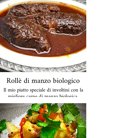
per un aperitivo con cava o rosé
ghiacciati. Su richiesta, sarei felice di
servirlo con una maiorchina Trampo o
un'insalata gourmet. Consegno un vassoio
intero perché la preparazione della coca
dura circa 4 - 5 ore.
Per 4 - 6 persone, a seconda della fame.
Prezzo totale del lenzuolo 59 euro
Rollè di manzo biologico
Il mio piatto speciale di involtini con la
migliore carne di manzo biologica.
Vengono brasati a lungo nel vino rosso,
sono succosi e si sciolgono in bocca. Il
cavolo rosso si abbina molto bene, ma
anche ad es. Insalata di cetrioli.
29 euro a porzione