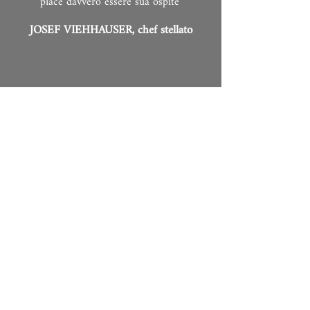
piace davvero essere sua ospite"
JOSEF VIEHHAUSER, chef stellato
Gusto e Vita
Cathrin Baronessa von Seld-Thiel
Lindenplatz 1
20099 Amburgo