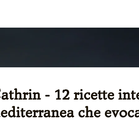
NGIARE
NEGOZIO
CORSI DI CUCIN
thrin - 12 ricette int
mediterranea che evoc