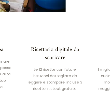
ea
Ricettario digitale da
scaricare
cinare
 passo
Le 12 ricette con foto e
I migli
qualità
istruzioni dettagliate da
cucin
 tuo
leggere e stampare, incluse 3
mod
re
ricette in stock gratuite
maggio