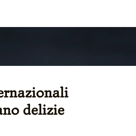
A
FILOSOFIA
ernazionali
ano delizie