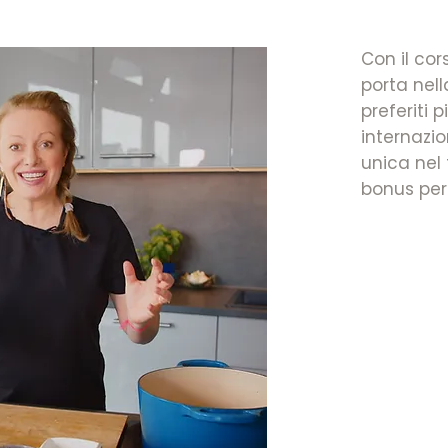
Con il cor
porta nell
preferiti p
internazi
unica nel 
bonus per 