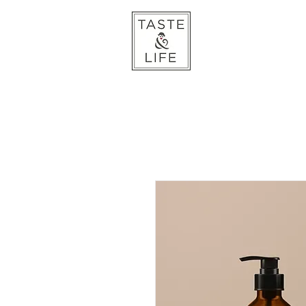
HOME
ES