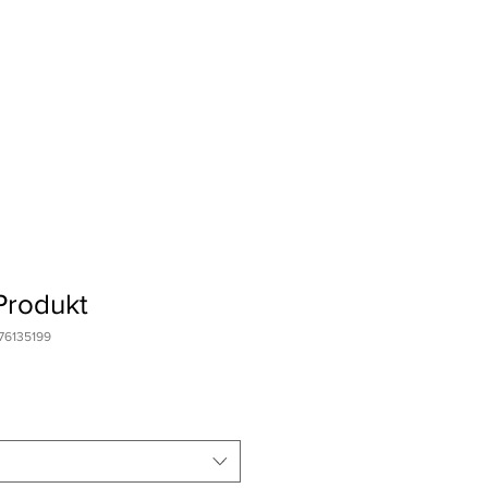
IE
KONTAKT
 Produkt
76135199