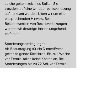
solche gekennzeichnet. Sollten Sie
trotzdem auf eine Urheberrechtsverletzung
aufmerksam werden, bitten wir um einen
entsprechenden Hinweis. Bei
Bekanntwerden von Rechtsverletzungen
werden wir derartige Inhalte umgehend
entfernen.
Stornierungsbedingungen
Ab Beauftragung für ein Dinner/Event
gelten folgende Richtlinien: Bis zu 1 Woche
vor Termin, fallen keine Kosten an. Bei
Stornierungen bis zu 72 Std. vor Termin,
werden 10 % des Auftragswertes fällig, bei
48 Std. vor Termin, werden 20 % des
Auftragswertes fällig. Bei Stornierung am
gleichen Tag des Termins werden 100 %
des Auftragswertes berechnet.
Datenschutz
Angaben zum Datenschutz finden sie
hier