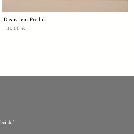
Das ist ein Produkt
Preis
130,00 €
bei ihr"