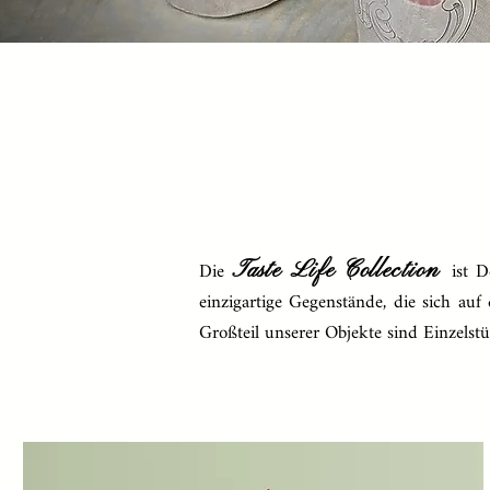
Die
ist D
T
aste Life Co
llection
einzigartige Gegenstände, die sich au
Großteil unserer Objekte sind Einzels