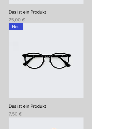
Das ist ein Produkt
Preis
25,00 €
Neu
Das ist ein Produkt
Preis
7,50 €